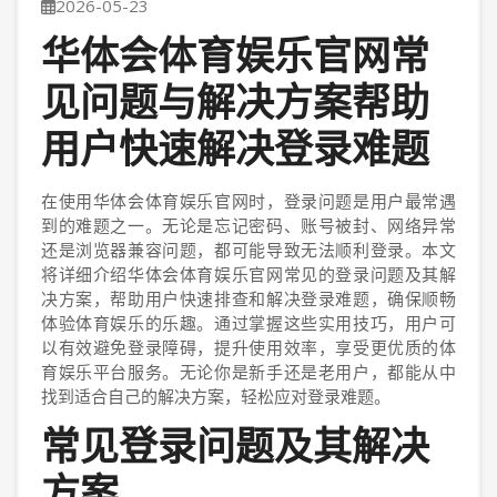
2026-05-23
华体会体育娱乐官网常
见问题与解决方案帮助
用户快速解决登录难题
在使用华体会体育娱乐官网时，登录问题是用户最常遇
到的难题之一。无论是忘记密码、账号被封、网络异常
还是浏览器兼容问题，都可能导致无法顺利登录。本文
将详细介绍华体会体育娱乐官网常见的登录问题及其解
决方案，帮助用户快速排查和解决登录难题，确保顺畅
体验体育娱乐的乐趣。通过掌握这些实用技巧，用户可
以有效避免登录障碍，提升使用效率，享受更优质的体
育娱乐平台服务。无论你是新手还是老用户，都能从中
找到适合自己的解决方案，轻松应对登录难题。
常见登录问题及其解决
方案