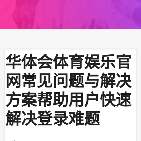
华体会体育娱乐官
网常见问题与解决
方案帮助用户快速
解决登录难题