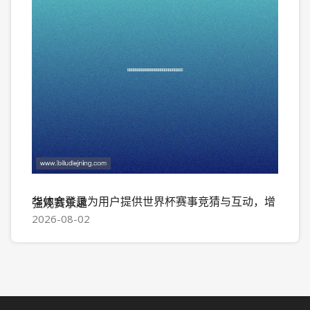
华体会真人娱乐助力世界杯精彩赛事直播与互动体验全面升级
2026-08-03