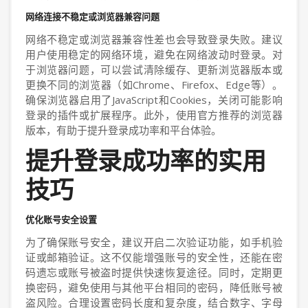
账
华体会集团会员注册
号被封或限制登录
账号被封通常是因为违反了平台的使用规则或出现异常
登录行为。遇到这种情况，应首先确认是否存在违规操
作，比如使用第三方插件、频繁登录失败等。若确认无
误，可以向平台客服申诉，提供相关证明材料，说明情
况。平台会根据具体情况进行审核，必要时解除封禁。
为了避免账号被封，建议用户遵守平台规则，合理使用